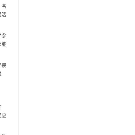
一名
灵活
并参
都能
连接
融
支
相应