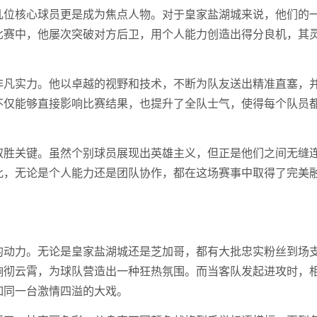
几位核心球员更是成为焦点人物。对于皇家盐湖城来说，他们的
比赛中，他屡次突破对方后卫，用个人能力创造出得分良机，其
非凡实力。他以卓越的视野和技术，不断为队友送出精准直塞，
不仅能够直接影响比赛结果，也提升了全队士气，使得每个队员
取胜关键。虽然个别球员展现出英雄主义，但正是他们之间无缝
此，无论是个人能力还是团队协作，都在这场赛事中取得了完美
的动力。无论是皇家盐湖城还是芝加哥，都有大批忠实粉丝到场
响彻云霄，为球队营造出一种狂热氛围。而当客队发起进攻时，
如同一台激情四溢的大戏。