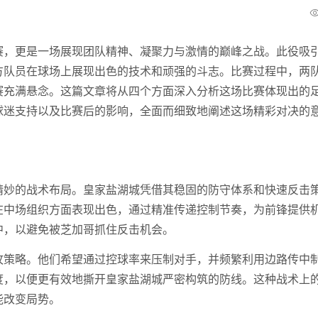
赛，更是一场展现团队精神、凝聚力与激情的巅峰之战。此役吸
方队员在球场上展现出色的技术和顽强的斗志。比赛过程中，两
赛充满悬念。这篇文章将从四个方面深入分析这场比赛体现出的
球迷支持以及比赛后的影响，全面而细致地阐述这场精彩对决的
精妙的战术布局。皇家盐湖城凭借其稳固的防守体系和快速反击
在中场组织方面表现出色，通过精准传递控制节奏，为前锋提供
中，以避免被芝加哥抓住反击机会。
攻策略。他们希望通过控球率来压制对手，并频繁利用边路传中
度，以便更有效地撕开皇家盐湖城严密构筑的防线。这种战术上
能改变局势。