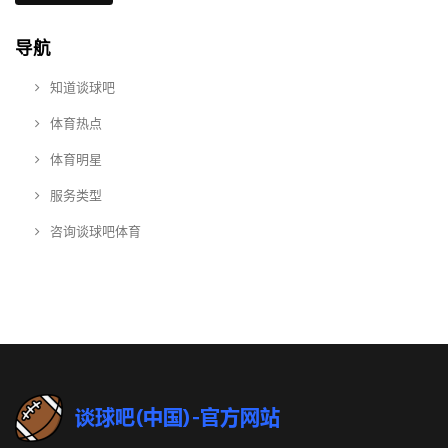
导航
知道谈球吧
体育热点
体育明星
服务类型
咨询谈球吧体育