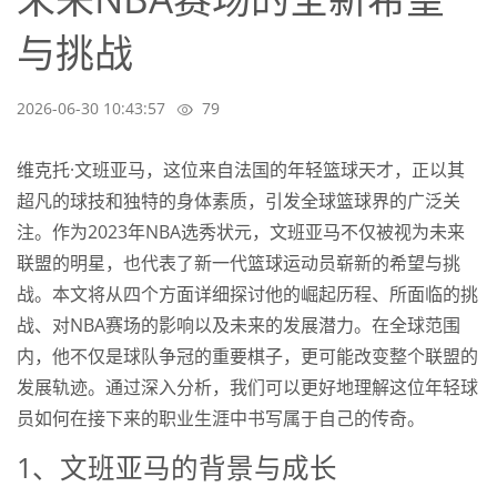
与挑战
2026-06-30 10:43:57
79
维克托·文班亚马，这位来自法国的年轻篮球天才，正以其
超凡的球技和独特的身体素质，引发全球篮球界的广泛关
注。作为2023年NBA选秀状元，文班亚马不仅被视为未来
联盟的明星，也代表了新一代篮球运动员崭新的希望与挑
战。本文将从四个方面详细探讨他的崛起历程、所面临的挑
战、对NBA赛场的影响以及未来的发展潜力。在全球范围
内，他不仅是球队争冠的重要棋子，更可能改变整个联盟的
发展轨迹。通过深入分析，我们可以更好地理解这位年轻球
员如何在接下来的职业生涯中书写属于自己的传奇。
1、文班亚马的背景与成长