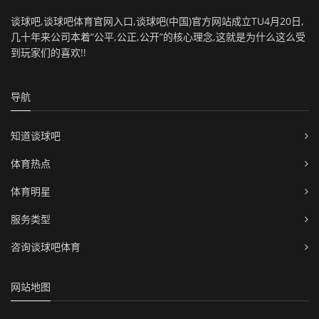
谈球吧,谈球吧体育官网入口,谈球吧(中国)官方网站成立TU4月20日,
几十年来公司本着“公平,公正,公开”的核心理念,这就是为什么这么受
到玩家们的喜欢!!
导航
知道谈球吧
体育热点
体育明星
服务类型
咨询谈球吧体育
网站地图