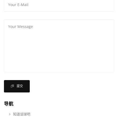
提交
导航
知道谈球吧