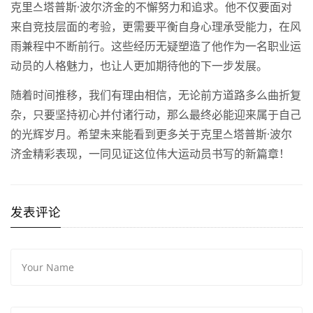
克里스塔普斯·波尔济金的不懈努力和追求。他不仅要面对
来自竞技层面的考验，更需要平衡自身心理承受能力，在风
雨兼程中不断前行。这些经历无疑塑造了他作为一名职业运
动员的人格魅力，也让人更加期待他的下一步发展。
随着时间推移，我们有理由相信，无论前方道路多么曲折复
杂，只要坚持初心并付诸行动，那么最终必能迎来属于自己
的光辉岁月。希望未来能看到更多关于克里스塔普斯·波尔
济金精彩表现，一同见证这位伟大运动员书写的新篇章！
发表评论