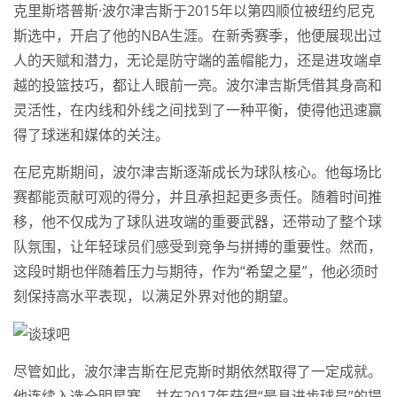
克里斯塔普斯·波尔津吉斯于2015年以第四顺位被纽约尼克
斯选中，开启了他的NBA生涯。在新秀赛季，他便展现出过
人的天赋和潜力，无论是防守端的盖帽能力，还是进攻端卓
越的投篮技巧，都让人眼前一亮。波尔津吉斯凭借其身高和
灵活性，在内线和外线之间找到了一种平衡，使得他迅速赢
得了球迷和媒体的关注。
在尼克斯期间，波尔津吉斯逐渐成长为球队核心。他每场比
赛都能贡献可观的得分，并且承担起更多责任。随着时间推
移，他不仅成为了球队进攻端的重要武器，还带动了整个球
队氛围，让年轻球员们感受到竞争与拼搏的重要性。然而，
这段时期也伴随着压力与期待，作为“希望之星”，他必须时
刻保持高水平表现，以满足外界对他的期望。
尽管如此，波尔津吉斯在尼克斯时期依然取得了一定成就。
他连续入选全明星赛，并在2017年获得“最具进步球员”的提