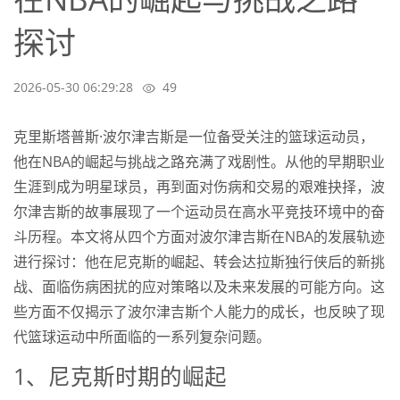
探讨
2026-05-30 06:29:28
49
克里斯塔普斯·波尔津吉斯是一位备受关注的篮球运动员，
他在NBA的崛起与挑战之路充满了戏剧性。从他的早期职业
生涯到成为明星球员，再到面对伤病和交易的艰难抉择，波
尔津吉斯的故事展现了一个运动员在高水平竞技环境中的奋
斗历程。本文将从四个方面对波尔津吉斯在NBA的发展轨迹
进行探讨：他在尼克斯的崛起、转会达拉斯独行侠后的新挑
战、面临伤病困扰的应对策略以及未来发展的可能方向。这
些方面不仅揭示了波尔津吉斯个人能力的成长，也反映了现
代篮球运动中所面临的一系列复杂问题。
1、尼克斯时期的崛起