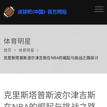
体育明星
首页
体育明星
克里斯塔普斯波尔津吉斯在NBA的崛起与挑战之路探讨
克里斯塔普斯波尔津吉斯
在NBA的崛起与挑战之路