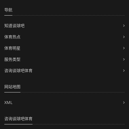
导航
知道谈球吧
体育热点
体育明星
服务类型
咨询谈球吧体育
网站地图
XML
咨询谈球吧体育