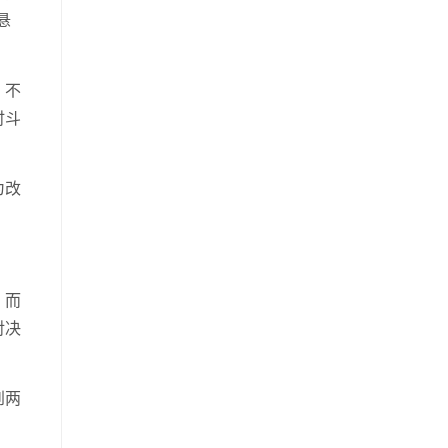
悬
。不
时斗
为改
，而
对决
到两