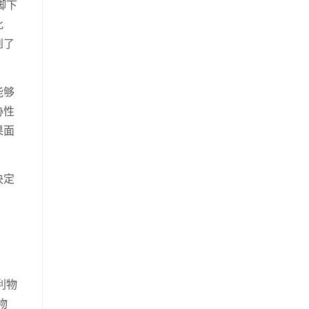
脚下
此
到了
能够
胁性
果面
决定
利物
物