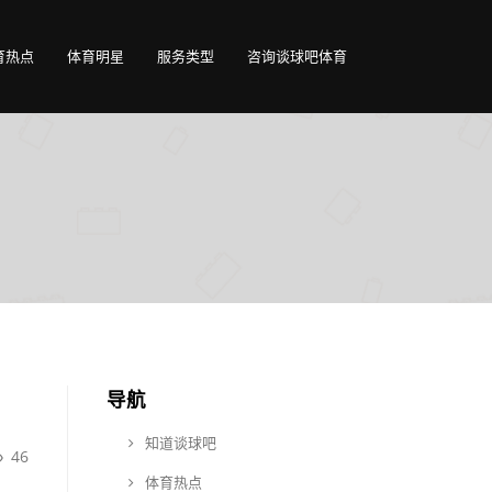
育热点
体育明星
服务类型
咨询谈球吧体育
导航
知道谈球吧
46
体育热点