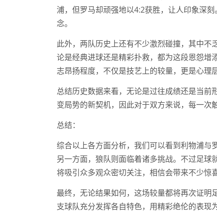
浦，但罗马却顽强地以4:2获胜，让人印象深
念。
此外，两队历史上还有不少激烈碰撞，其中不
论是经典进球还是精彩扑救，都为这段恩怨增
志昂扬程度，不仅是技艺上的较量，更是心理
总结历史数据来看，无论是过往成绩还是当前
变局势的新契机，因此对于双方来说，每一次
总结：
综合以上各方面分析，我们可以看到利物浦与
另一方面，狼队则面临着诸多挑战。不过足球
将吸引众多观众密切关注，相信会带来不少惊
最终，无论结果如何，这场较量都将再次证明
支球队充分发挥各自特色，用精彩绝伦的表现