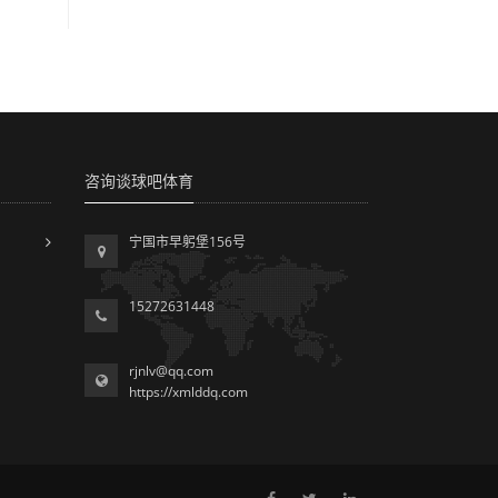
咨询谈球吧体育
宁国市早躬堡156号
15272631448
rjnlv@qq.com
https://xmlddq.com