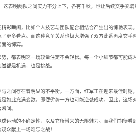
刻。这表明两队之间实力不分上下，各有千秋，也让后续交手充满
乏精彩瞬间，比如个人技艺与团队配合相结合产生出的惊艳表现
添了更多看点。而这种竞争关系也极大增强了双方此番再度交手
层面的博弈。
形势，都表明这一场较量注定不会轻松。每一个小细节都可能成
触碰都是机遇，也是挑战。
罗马之间存在着明显的不平衡。一方面，红军正在迎来最佳时期
就是如此充满变数，即便劣势一方也可能逆袭成功。因此，这场
喜瞬间。
足球运动的不确定性，以及它所带来的无限魅力。而我们期待看
为观众献上一场难忘之战！