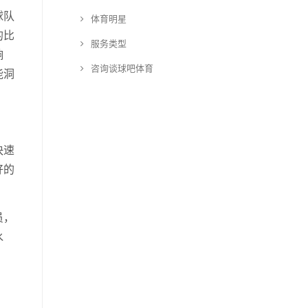
球队
体育明星
的比
服务类型
响
咨询谈球吧体育
能洞
快速
好的
。
员，
水