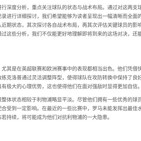
进行深度分析，重点关注球队的状态与战术布局。通过对这两支
记录进行详细探讨，我们希望能够为读者呈现出一幅清晰而全面
队近期状态，其次探讨各自战术布局，再其次评估关键球员的影
通过这些分析，我们不仅能更好地理解即将到来的这场对决，还
，尤其是在英超联赛和欧洲赛事中的表现都相当出色。他们凭借
教练克洛普通过灵活调整阵型，使得球队在攻防转换中保持了良
具有极大的心理优势，这也使得他们在面对强敌时显得更加自信
但整体状态相较于利物浦略显平淡。尽管他们拥有一些优秀的球
配合受到一定影响。在最近的一些比赛中，罗马未能发挥出最佳
态若持续，将可能成为他们对抗利物浦的一大隐患。