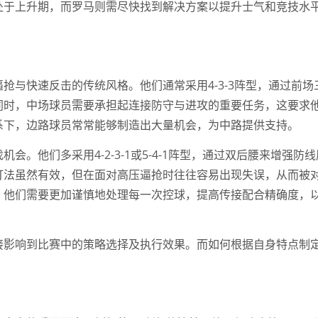
处于上升期，而罗马则需尽快找到解决方案以提升士气和竞技水
。
抢与快速反击的传统风格。他们通常采用4-3-3阵型，通过前场
同时，中场球员需要承担起连接防守与进攻的重要任务，这要求
系下，边路球员常常能够制造出大量机会，为中路提供支持。
。他们多采用4-2-3-1或5-4-1阵型，通过双后腰来增强防线
打法虽然有效，但在面对高压逼抢时往往容易出现失误，从而被
，他们需要更加谨慎地处理每一次控球，提高传接配合精确度，
接影响到比赛中的策略选择及执行效果。而如何根据自身特点制
。