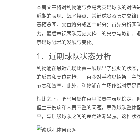
本篇文章将对利物浦与罗马两支足球队的对决
近期的表现、战术特点、关键球员及历史交锋
赛预览图。文章将分成四个部分：首先分析两
力，最后审视两队历史交锋中的亮点与教训。
察足球战术的发展与变化。
1、近期球队状态分析
利物浦在最近几场比赛中展现出了强劲的状态
的反击和高位逼抢，一直令对手难以招架。主
节奏和效率。此外，利物浦在主场作战时更是
相比之下，罗马虽然在意甲联赛中表现稳定，
但由于伤病和人员不整的问题，导致球队整体
平，与顶级球队之间的差距逐渐显露。这种状