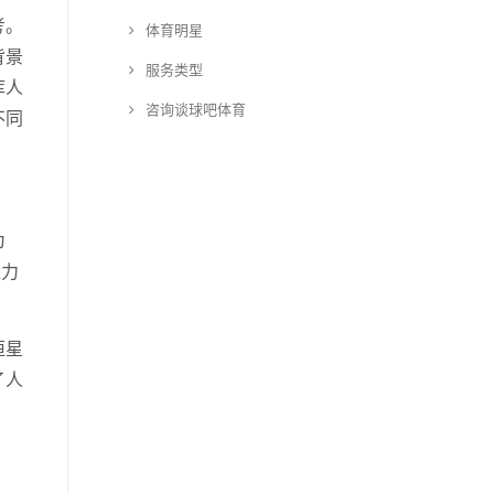
考。
体育明星
背景
服务类型
库人
咨询谈球吧体育
不同
为
是力
恒星
了人