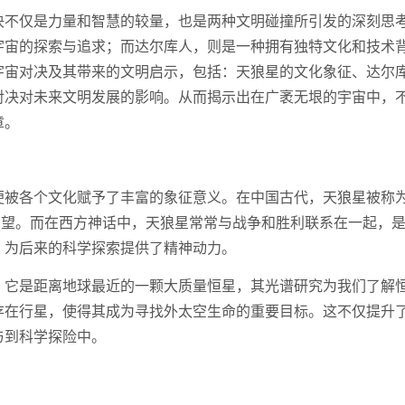
决不仅是力量和智慧的较量，也是两种文明碰撞所引发的深刻思
宇宙的探索与追求；而达尔库人，则是一种拥有独特文化和技术
宇宙对决及其带来的文明启示，包括：天狼星的文化象征、达尔
对决对未来文明发展的影响。从而揭示出在广袤无垠的宇宙中，
章。
便被各个文化赋予了丰富的象征意义。在中国古代，天狼星被称
希望。而在西方神话中，天狼星常常与战争和胜利联系在一起，
，为后来的科学探索提供了精神动力。
。它是距离地球最近的一颗大质量恒星，其光谱研究为我们了解
存在行星，使得其成为寻找外太空生命的重要目标。这不仅提升
与到科学探险中。