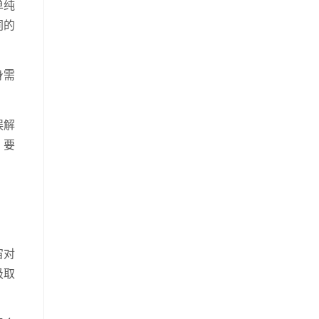
单纯
同的
身需
误解
，要
宙对
吸取