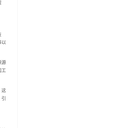
程
技
够以
源源
因工
。这
，引