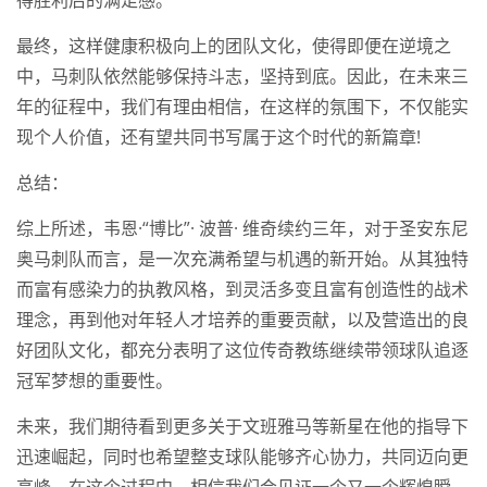
得胜利后的满足感。
最终，这样健康积极向上的团队文化，使得即便在逆境之
中，马刺队依然能够保持斗志，坚持到底。因此，在未来三
年的征程中，我们有理由相信，在这样的氛围下，不仅能实
现个人价值，还有望共同书写属于这个时代的新篇章!
总结：
综上所述，韦恩·“博比”· 波普· 维奇续约三年，对于圣安东尼
奥马刺队而言，是一次充满希望与机遇的新开始。从其独特
而富有感染力的执教风格，到灵活多变且富有创造性的战术
理念，再到他对年轻人才培养的重要贡献，以及营造出的良
好团队文化，都充分表明了这位传奇教练继续带领球队追逐
冠军梦想的重要性。
未来，我们期待看到更多关于文班雅马等新星在他的指导下
迅速崛起，同时也希望整支球队能够齐心协力，共同迈向更