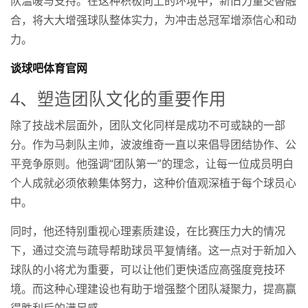
队温暖与支持。在这种积极向上的环境中，新旧力量交替融
合，将大大增强球队整体实力，为冲击总冠军增添信心和动
力。
谈球吧体育官网
4、塑造团队文化的重要作用
除了技战术层面外，团队文化同样是成功不可或缺的一部
分。作为马刺队主帅，波波维奇一直以来倡导团结协作、公
平竞争原则。他强调“团队第一”的理念，让每一位成员明白
个人成就必须依赖集体努力，这种价值观深植于每个球员心
中。
同时，他还特别重视心理素质建设，在比赛压力大的情况
下，通过交流与疏导帮助球员平复情绪。这一点对于新加入
球队的小将尤为重要，可以让他们更快适应高强度竞技环
境。而这种心理建设也有助于增强整个团队凝聚力，提高赢