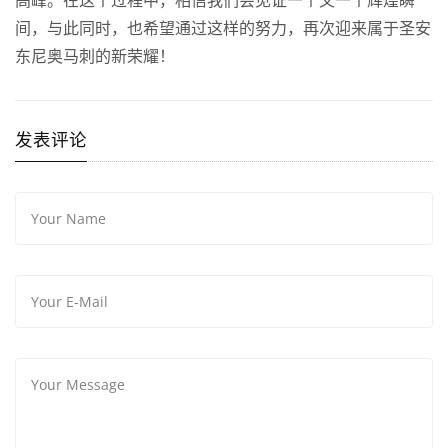
高峰。在这个过程中，相信我们会见证一个又一个辉煌瞬
间，与此同时，也希望通过这样的努力，再次迎来属于圣安
东尼奥马刺的新荣耀！
发表评论