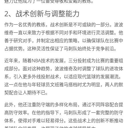
魅力让他成为了一位备受尊敬和爱戴的教练。
2、战术创新与调整能力
作为一名优秀的教练，战术创新是不可或缺的一部分。波波
维奇一直以来致力于根据不同对手和环境进行灵活调整。他
善于研究对手，并制定出相应的策略，以确保球队在比赛中
占据优势。这种灵活性保证了马刺队始终处于竞争前沿。
近年来，随着NBA技术的发展，三分投射成为比赛的重要组
成部分。面对这种趋势，波波维奇及时调整了球队的进攻体
系，引入更多外线投射战术，以适应现代篮球的发展潮流。
这一点在他与年轻球员文班雅马搭档时尤为明显，两人的默
契配合让人期待不已。
此外，他还注重防守端的多样化布局，通过不同阵容配合提
高防守效率。在他的指导下，马刺队形成了一套完整的防守
体系，使得对手难以轻易得分。这些战术上的创新不断推动