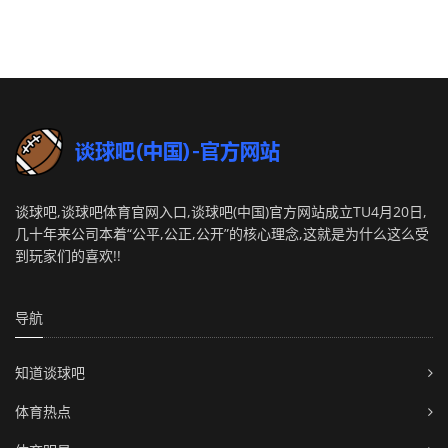
谈球吧,谈球吧体育官网入口,谈球吧(中国)官方网站成立TU4月20日,
几十年来公司本着“公平,公正,公开”的核心理念,这就是为什么这么受
到玩家们的喜欢!!
导航
知道谈球吧
体育热点