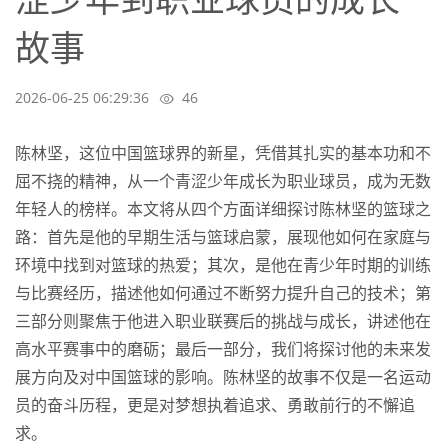
故事
2026-06-25 06:29:36
46
陈林坚，这位中国篮球界的新星，凭借其扎实的基本功和不
屈不挠的精神，从一个青涩少年成长为职业球员，成为无数
年轻人的榜样。本文将从四个方面详细探讨陈林坚的篮球之
路：首先是他的早期生活与篮球启蒙，展现他如何在家庭与
环境中找到对篮球的热爱；其次，是他在青少年时期的训练
与比赛经历，描述他如何通过不断努力提升自己的技术；第
三部分则聚焦于他进入职业联赛后的挑战与成长，讲述他在
高水平赛事中的磨砺；最后一部分，我们将探讨他的未来发
展方向及对中国篮球的影响。陈林坚的故事不仅是一名运动
员的奋斗历程，更是对梦想执着追求、勇敢前行的不懈追
求。