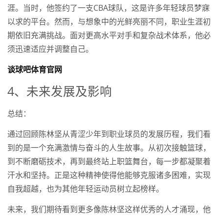
涯。当时，他签约了一支CBA球队，这是许多年轻球员梦寐
以求的平台。然而，与想象中的光鲜亮丽不同，职业生涯初
期依旧充满挑战。面对更高水平对手和复杂战术体系，他必
须迅速适应并调整自己。
谈球吧体育官网
4、未来发展及影响
总结：
通过回顾陈林坚从青涩少年到职业球员的发展历程，我们看
到的是一个充满激情与奋斗的人生故事。从初次接触篮球，
到不断磨砺技术，再到最终站上职篮舞台，每一步都凝聚着
汗水和坚持。正是这种精神使得他能够克服诸多困难，实现
自我超越，也为其他年轻运动员树立起榜样。
未来，我们期待看到更多像陈林坚这样优秀的人才涌现，他