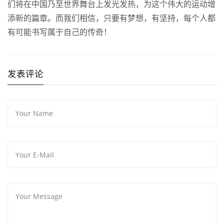
们将在中国乃至世界舞台上发光发热，为这个伟大的运动增
添新的篇章。而我们相信，只要有梦想，有坚持，每个人都
有可能书写属于自己的传奇！
发表评论