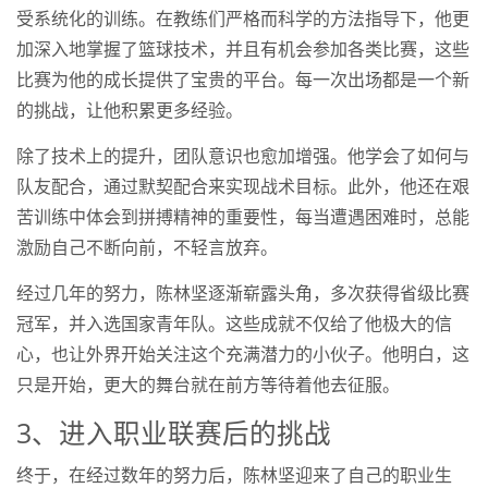
受系统化的训练。在教练们严格而科学的方法指导下，他更
加深入地掌握了篮球技术，并且有机会参加各类比赛，这些
比赛为他的成长提供了宝贵的平台。每一次出场都是一个新
的挑战，让他积累更多经验。
除了技术上的提升，团队意识也愈加增强。他学会了如何与
队友配合，通过默契配合来实现战术目标。此外，他还在艰
苦训练中体会到拼搏精神的重要性，每当遭遇困难时，总能
激励自己不断向前，不轻言放弃。
经过几年的努力，陈林坚逐渐崭露头角，多次获得省级比赛
冠军，并入选国家青年队。这些成就不仅给了他极大的信
心，也让外界开始关注这个充满潜力的小伙子。他明白，这
只是开始，更大的舞台就在前方等待着他去征服。
3、进入职业联赛后的挑战
终于，在经过数年的努力后，陈林坚迎来了自己的职业生