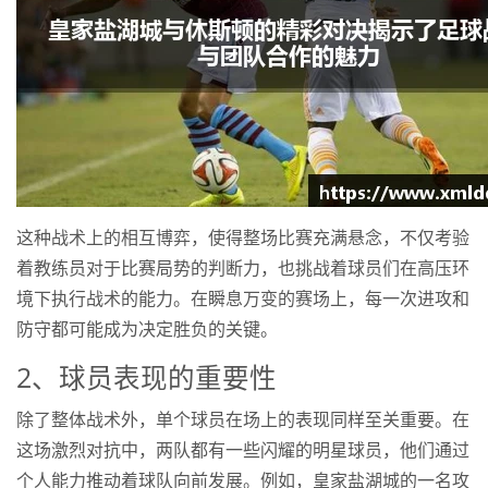
这种战术上的相互博弈，使得整场比赛充满悬念，不仅考验
着教练员对于比赛局势的判断力，也挑战着球员们在高压环
境下执行战术的能力。在瞬息万变的赛场上，每一次进攻和
防守都可能成为决定胜负的关键。
2、球员表现的重要性
除了整体战术外，单个球员在场上的表现同样至关重要。在
这场激烈对抗中，两队都有一些闪耀的明星球员，他们通过
个人能力推动着球队向前发展。例如，皇家盐湖城的一名攻