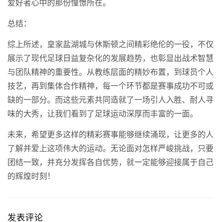
爱好者心中的那份憧憬所在。
总结：
综上所述，皇家盐湖城与休斯顿之间精彩绝伦的一役，不仅
展示了现代足球日益复杂化的发展趋势，也彰显出战术智慧
与团队精神的重要性。从教练层面的精妙布置，到球员个人
技艺，再到集体合作精神，每一个环节都是赛事成功不可或
缺的一部分。而这些元素共同造就了一场引人入胜、耐人寻
味的大秀，让我们看到了足球运动深厚而丰富的一面。
未来，希望更多这样的精彩赛事能够继续涌现，让更多的人
了解并爱上这项伟大的运动。无论面对怎样严峻挑战，只要
团结一致，并充分发挥各自优势，就一定能够迎接属于自己
的辉煌时刻！
发表评论