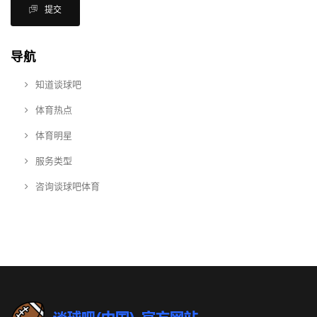
提交
导航
知道谈球吧
体育热点
体育明星
服务类型
咨询谈球吧体育