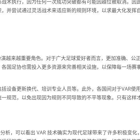
与战术执行，因为任何一次成功突破都有可能因越位被取消。因
识，并尝试通过灵活战术来适应新的规则环境，以求最大化发挥
扮演越来越重要角色。对于广大足球爱好者而言，更加准确、公
，各国足协也需投入更多资源来完善相关设施，以保障每一场赛
括设备更新换代、培训专业人员等。此外，各国间对于VAR使
统一规范，以免出现因为规则不同导致的不平等现象。只有这样
分析，可以看出 VAR 技术确实为现代足球带来了许多积极变化