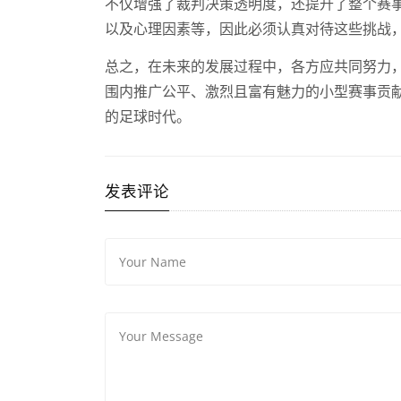
不仅增强了裁判决策透明度，还提升了整个赛
以及心理因素等，因此必须认真对待这些挑战，
总之，在未来的发展过程中，各方应共同努力，
围内推广公平、激烈且富有魅力的小型赛事贡
的足球时代。
发表评论