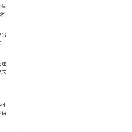
为裁
R回
作出
应，
处理
是未
都可
体语