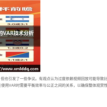
，但也引发了一些争议。有观点认为过度依赖视频回放可能导致
使用VAR时需要平衡效率与公正之间的关系，以确保整体观赏