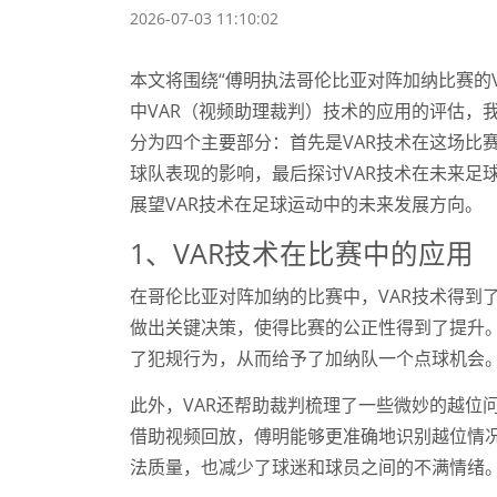
2026-07-03 11:10:02
本文将围绕“傅明执法哥伦比亚对阵加纳比赛的
中VAR（视频助理裁判）技术的应用的评估，
分为四个主要部分：首先是VAR技术在这场比
球队表现的影响，最后探讨VAR技术在未来足
展望VAR技术在足球运动中的未来发展方向。
1、VAR技术在比赛中的应用
在哥伦比亚对阵加纳的比赛中，VAR技术得到
做出关键决策，使得比赛的公正性得到了提升
了犯规行为，从而给予了加纳队一个点球机会
此外，VAR还帮助裁判梳理了一些微妙的越位
借助视频回放，傅明能够更准确地识别越位情
法质量，也减少了球迷和球员之间的不满情绪