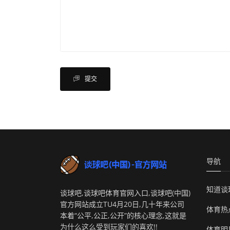
提交
导航
知道谈
谈球吧,谈球吧体育官网入口,谈球吧(中国)
官方网站成立TU4月20日,几十年来公司
体育热
本着“公平,公正,公开”的核心理念,这就是
为什么这么受到玩家们的喜欢!!
体育明