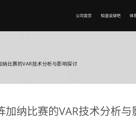
公司首页
知道谈球吧
体
加纳比赛的VAR技术分析与影响探讨
阵加纳比赛的VAR技术分析与