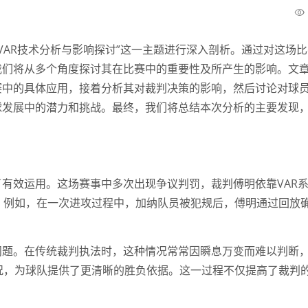
VAR技术分析与影响探讨”这一主题进行深入剖析。通过对这场比
我们将从多个角度探讨其在比赛中的重要性及所产生的影响。文
赛中的具体应用，接着分析其对裁判决策的影响，然后讨论对球
球发展中的潜力和挑战。最终，我们将总结本次分析的主要发现
了有效运用。这场赛事中多次出现争议判罚，裁判傅明依靠VAR
。例如，在一次进攻过程中，加纳队员被犯规后，傅明通过回放
。
问题。在传统裁判执法时，这种情况常常因瞬息万变而难以判断
况，为球队提供了更清晰的胜负依据。这一过程不仅提高了裁判
。