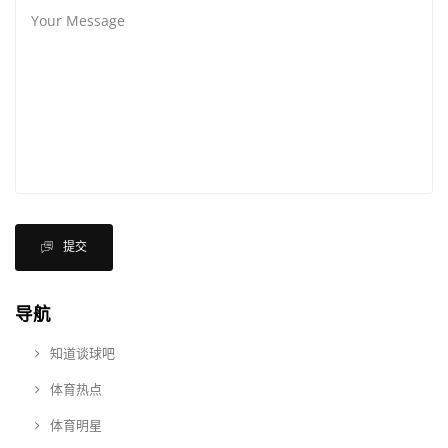
提交
导航
知道谈球吧
体育热点
体育明星