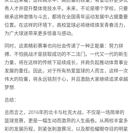
从长远来看，这样高水平、高质量的较量，有望培养更多优
秀人才并提升整体竞技水平。未来，不论是哪个学校，只要
继承这种激情与斗志，都将在全国青年运动发展中占据重要
位置。在这样的环境下，高校篮球必将继续焕发青春活力，
为广大球迷带来更多惊喜与感动。
同时，这类精彩赛事也向社会传递了一种正能量：努力拼
搏、不怕挑战才是获取成功的不二法门。一代又一代的新生
力量，将在这样的传统下延续成长，并肩负起推动体育事业
发展的重任。因此，对于所有热爱篮球的人而言，这样一次
伟大的较量，将永远铭刻于心，并且激励大家继续追求卓越
梦想.
总结：
总而言之，2016年的北卡与杜克大战，不仅是一场简单的
篮球竞赛，更是一幅生动而激昂的人生画卷。从两校丰富多
彩的发展历程，到紧张刺激赛况，以及那些耀眼夺目的明星