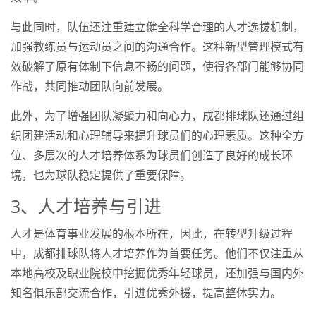
与此同时，队伍还注重建立健全科学合理的人才选拔机制，
加强教练员与运动员之间的沟通合作。这种新型管理模式有
效破解了原有体制下信息不畅的问题，使得各部门能够协同
作战，共同推动团队向前发展。
此外，为了增强团队凝聚力和向心力，成都排球队还通过组
织团建活动和心理辅导来提升球员们的心理素质。这种全方
位、多层次的人才培养体系为球员们创造了良好的成长环
境，也为球队稳定提供了重要保障。
3、人才培养与引进
人才是体育事业发展的根本所在，因此，在转型升级过程
中，成都排球队将人才培养作为首要任务。他们不仅注重从
本地高校及职业院校中挖掘优秀年轻球员，还加强与国内外
知名俱乐部交流合作，引进优秀外援，提高整体实力。