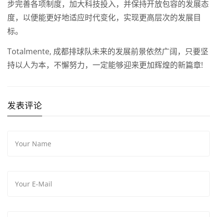
步完善各项制度，加大科技投入，并保持开放包容的发展态
度，以便能更好地适应时代变化，实现更高层次的发展目
标。
Totalmente, 成都排球队未来的发展前景依然广阔，只要坚
持以人为本，不懈努力，一定能够迎来更加辉煌的新篇章!
发表评论