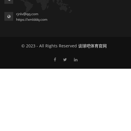
rjnlv@qq.com
https://xmlddq.com
© 2023 - All Rights Reserved
谈球吧体育官网