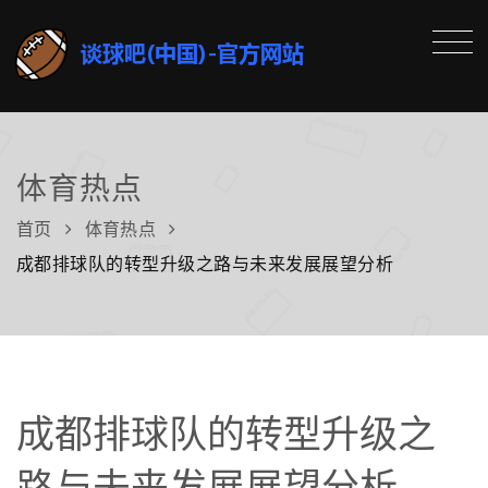
体育热点
首页
体育热点
成都排球队的转型升级之路与未来发展展望分析
成都排球队的转型升级之
路与未来发展展望分析